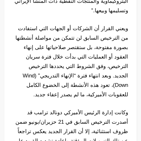
البتروكيماوية والمنتجات النفطية ذات المنشأ الإيراني
وتسليمها وبيعها.”
ويعني القرار أن الشركات أو الجهات التي استفادت
من الترخيص السابق لن تتمكن من مواصلة أنشطتها
بصورة مفتوحة، بل ستقتصر صلاحياتها على إنهاء
العقود أو العمليات التي بدأت خلال فترة سريان
الترخيص، وفق الشروط التي يحددها الترخيص
الجديد. وبعد انتهاء فترة “الإنهاء التدريجي” (Wind
Down)، تعود هذه الأنشطة إلى الخضوع الكامل
للعقوبات الأميركية، ما لم يصدر إعفاء جديد.
وكانت إدارة الرئيس الأميركي دونالد ترامب قد
أصدرت الترخيص السابق في 21 حزيران/يونيو ضمن
ظروف استثنائية، إلا أن القرار الجديد يعكس تراجعاً
عن تلك التسهيلات المؤقتة وإعادة تشديد القيود على