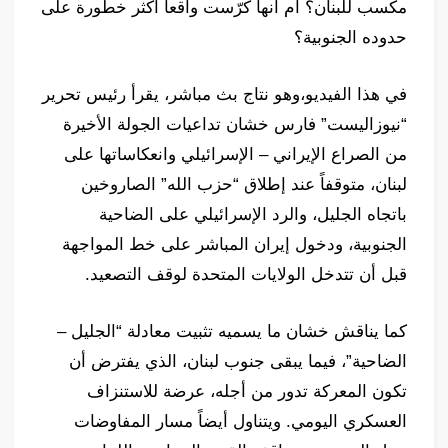
مكسب للبنان؟ أم أنها كرّست واقعاً أكثر خطورة على
حدوده الجنوبية؟
في هذا الفيديو،وهو نتاج بث مباشر، يقرأ رئيس تحرير
“نيوزاليست” فارس خشان تداعيات الجولة الأخيرة
من الصراع الإيراني – الإسرائيلي وانعكاساتها على
لبنان، متوقفاً عند إطلاق “حزب الله” الصاروخين
باتجاه الجليل، والرد الإسرائيلي على الضاحية
الجنوبية، ودخول إيران المباشر على خط المواجهة
قبل أن تتدخل الولايات المتحدة لوقف التصعيد.
كما يناقش خشان ما يسميه تثبيت معادلة “الجليل –
الضاحية”، فيما يبقى جنوب لبنان، الذي يفترض أن
تكون المعركة تدور من أجله، عرضة للاستنزاف
العسكري اليومي. ويتناول أيضاً مسار المفاوضات